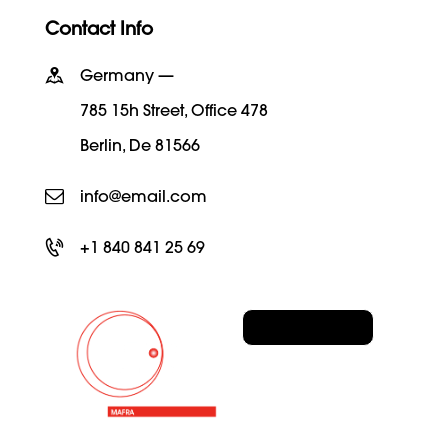
Contact Info
Germany —
785 15h Street, Office 478
Berlin, De 81566
info@email.com
+1 840 841 25 69
Fala Connosco
+351 261 408 263