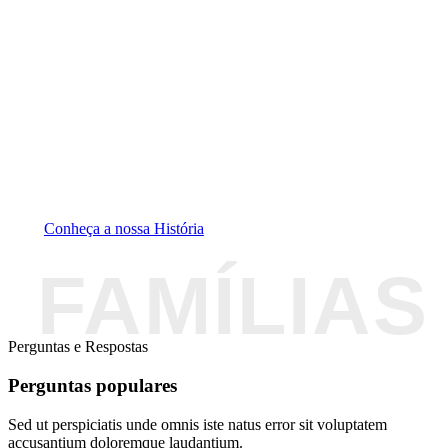
No People, acreditamos que os resultados são
consequência do acompanhamento certo. Por isso, cada
sócio poderá contar com apoio técnico permanente,
aconselhamento alimentar e planos de treino
personalizados, garantindo evolução contínua e
motivação em cada etapa.
O People Fitness Club Torres Vedras nasce para
continuar a inspirar.
A família que as famílias escolhem ❤️
Conheça a nossa História
Perguntas e Respostas
Perguntas populares
Sed ut perspiciatis unde omnis iste natus error sit voluptatem
accusantium doloremque laudantium.