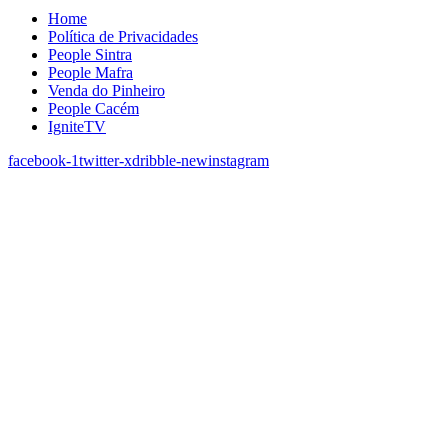
Home
Política de Privacidades
People Sintra
People Mafra
Venda do Pinheiro
People Cacém
IgniteTV
facebook-1
twitter-x
dribble-new
instagram
Sobre Nós
|
People Fitness Club Torres Vedras
A Família que as Famílias Escolhem.
Agora em Torres Vedras
O People Fitness Club Torres Vedras é o quinto ginásio do
Grupo PEOPLE.