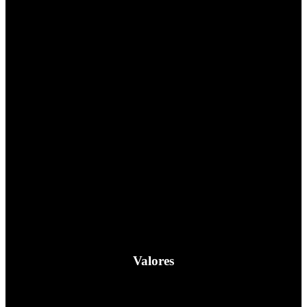
Ser a família que as famílias escolhem.
Valores
Família, Amor, Convicção, Energia, Educação, Integridade,
Acolhimento