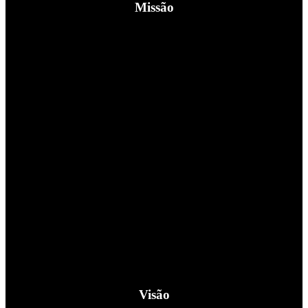
Missão
Promover a saúde e o bem-estar de todas as famílias através da
prática regular de atividade física.
Visão