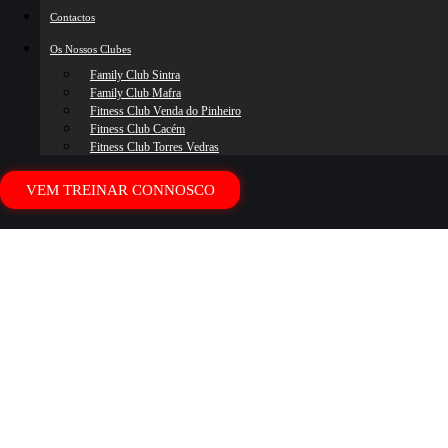
Contactos
Os Nossos Clubes
Family Club Sintra
Family Club Mafra
Fitness Club Venda do Pinheiro
Fitness Club Cacém
Fitness Club Torres Vedras
VEM TREINAR CONNOSCO