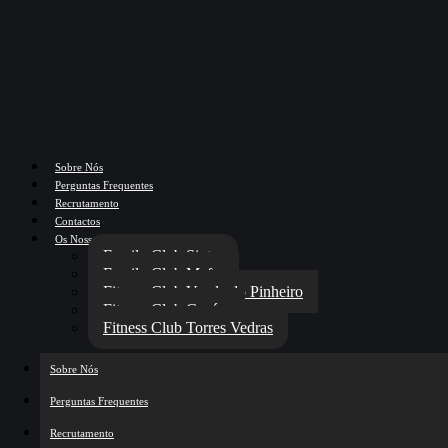
Skip to content
Skip to footer
Sobre Nós
Perguntas Frequentes
Recrutamento
Contactos
Os Nossos Clubes
Family Club Sintra
Family Club Mafra
Fitness Club Venda do Pinheiro
Fitness Club Cacém
Fitness Club Torres Vedras
Sobre Nós
Perguntas Frequentes
Recrutamento