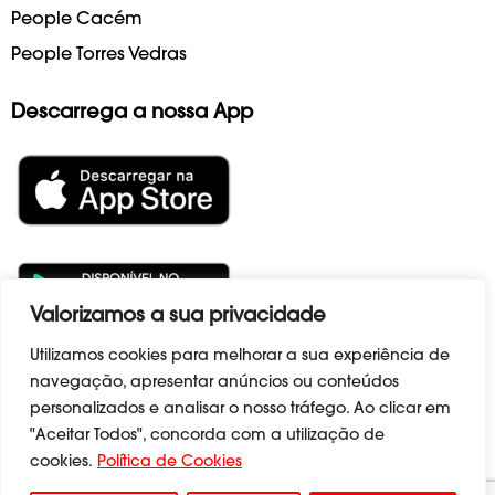
People Cacém
People Torres Vedras
Descarrega a nossa App
Valorizamos a sua privacidade
Utilizamos cookies para melhorar a sua experiência de
navegação, apresentar anúncios ou conteúdos
Termos e Condições
|
Políticas de Privacidade
|
personalizados e analisar o nosso tráfego. Ao clicar em
Políticas de Cookies
|
Livro de Reclamações
|
"Aceitar Todos", concorda com a utilização de
Canal.denuncias@peoplefamilyclub.com
cookies.
Política de Cookies