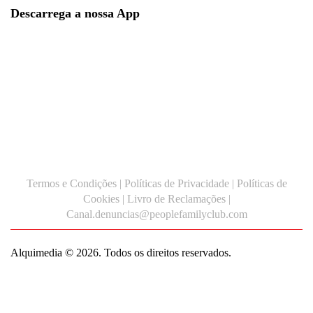
Descarrega a nossa App
Termos e Condições
|
Políticas de Privacidade
|
Políticas de
Cookies
|
Livro de Reclamações
|
Canal.denuncias@peoplefamilyclub.com
Alquimedia
© 2026. Todos os direitos reservados.