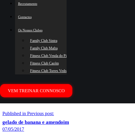
Recrutamento
gelado de banana e amendoim
Contactos
By
pfc-admin
07/05/2017
0
Comments
Os Nossos Clubes
Family Club Sintra
gelado de banana e amendoim
Family Club Mafra
Fitness Club Venda do Pinheiro
gelado de banana e amendoim
Fitness Club Cacém
Fitness Club Torres Vedras
VEM TREINAR CONNOSCO
Navegação de artigos
Published in
Previous post:
gelado de banana e amendoim
07/05/2017