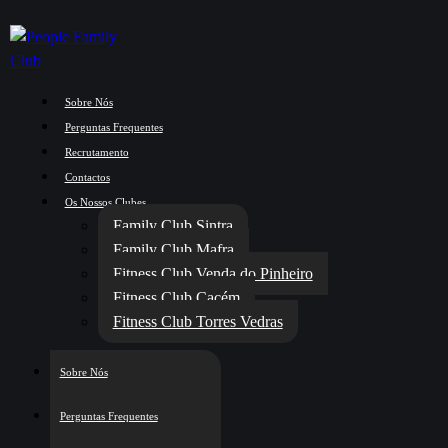
Skip to content
Skip to footer
Sobre Nós
Perguntas Frequentes
Recrutamento
Home
Contactos
Política de Privacidades
Os Nossos Clubes
People Sintra
Family Club Sintra
People Mafra
Family Club Mafra
Venda do Pinheiro
Fitness Club Venda do Pinheiro
People Cacém
Fitness Club Cacém
IgniteTV
Fitness Club Torres Vedras
Sobre Nós
facebook-1
twitter-x
dribble-new
instagram
Perguntas Frequentes