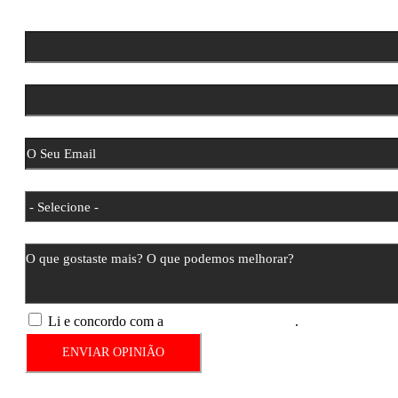
Insira o seu nome
Insira o seu sobrenome
Email
Ginásio que frequentas
Dá-nos a tua opinião
Li e concordo com a
Política de Privacidade
.
ENVIAR OPINIÃO